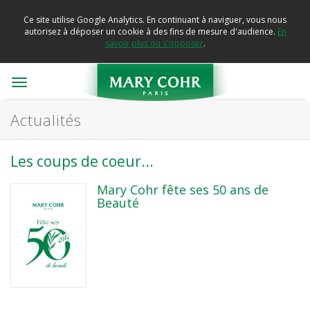
Ce site utilise Google Analytics. En continuant à naviguer, vous nous
autorisez à déposer un cookie à des fins de mesure d'audience.
En
savoir plus ou s'opposer
.
Toggle
navigation
Actualités
Les coups de coeur...
Mary Cohr fête ses 50 ans de
Beauté